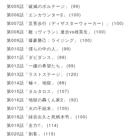
第005話「破滅のボルテージ」
(99)
第006話「エンカウンター2」
(100)
第007話「災害歩行（ディザスターウォーカー）」
(100)
第008話「敵（ヴィラン）連合vs雄英生」
(100)
第009話「爆豪勝己：ライジング」
(100)
第010話「僕らの中の人」
(99)
第011話「ダビダンス」
(99)
第012話「一縷の希望たち」
(99)
第013話「ラストステージ」
(120)
第014話「極々、地獄」
(88)
第015話「タルタロス」
(107)
第016話「地獄の轟くん家2」
(92)
第017話「火の不始末」
(100)
第018話「緑谷出久と死柄木弔」
(100)
第019話「全力!!」
(114)
第020話「刺客」
(115)