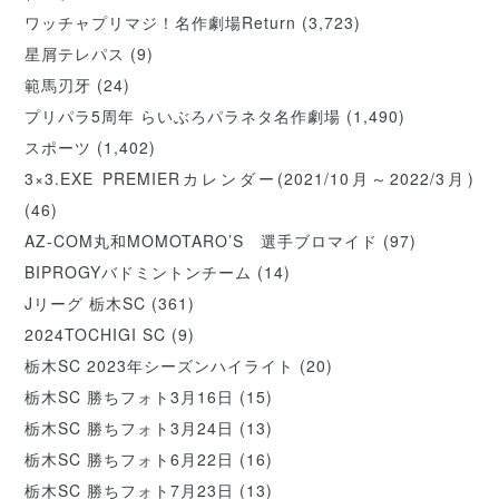
ワッチャプリマジ！名作劇場Return
(3,723)
星屑テレパス
(9)
範馬刃牙
(24)
プリパラ5周年 らいぶろパラネタ名作劇場
(1,490)
スポーツ
(1,402)
3×3.EXE PREMIERカレンダー(2021/10月～2022/3月)
(46)
AZ-COM丸和MOMOTARO’S 選手ブロマイド
(97)
BIPROGYバドミントンチーム
(14)
Jリーグ 栃木SC
(361)
2024TOCHIGI SC
(9)
栃木SC 2023年シーズンハイライト
(20)
栃木SC 勝ちフォト3月16日
(15)
栃木SC 勝ちフォト3月24日
(13)
栃木SC 勝ちフォト6月22日
(16)
栃木SC 勝ちフォト7月23日
(13)