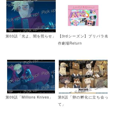
第03話「光よ、闇を照らせ」
【3rdシーズン】プリパラ名
作劇場Return
第09話「Millions Knives」
第9話「卵の孵化に立ち会っ
て」