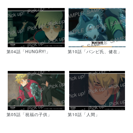
第04話「HUNGRY!」
第10話「バンビ氏、健在」
第05話「祝福の子供」
第10話「人間」